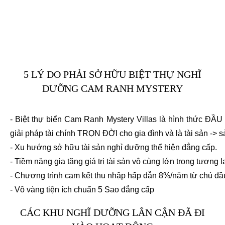
5 LÝ DO PHẢI SỞ HỮU BIỆT THỰ NGHĨ
DƯỠNG CAM RANH MYSTERY
- Biệt thự biển Cam Ranh Mystery Villas là hình thức ĐẦU
giải pháp tài chính TRỌN ĐỜI cho gia đình và là tài sản -> sả
- Xu hướng sở hữu tài sản nghỉ dưỡng thể hiện đẳng cấp.
- Tiềm năng gia tăng giá trị tài sản vô cùng lớn trong tương
- Chương trình cam kết thu nhập hấp dẫn 8%/năm từ chủ đầu
- Vô vàng tiện ích chuẩn 5 Sao đẳng cấp
CÁC KHU NGHĨ DƯỠNG LÂN CẬN ĐÃ ĐI