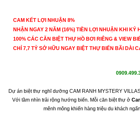
CAM KẾT LỢI NHUẬN 8%
NHẬN NGAY 2 NĂM (16%) TIỀN LỢI NHUẬN KHI KÝ
100% CÁC CĂN BIỆT THỰ HỒ BƠI RIÊNG & VIEW BIÊ
CHỈ 7,7 TỶ SỞ HỮU NGAY BIỆT THỰ BIỂN BÃI DÀ
0909.499.
Dự án biệt thự nghĩ dưỡng CAM RANH MYSTERY VILLAS ma
Với tầm nhìn trải rộng hướng biển. Mỗi căn biệt thự ở
Cam
mênh mông khiến hàng triệu du khách ngẩn