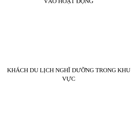
VÀO HOẠT ĐỘNG
GIÁ CẢ BIỆT THỰ NGHĨ DƯỠNG TRONG KHU VỰC
KHÁCH DU LỊCH NGHĨ DƯỠNG TRONG KHU
VỰC
CHÍNH SÁCH NGÀY MỞ BÁN